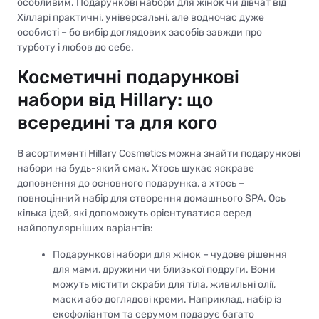
особливим. Подарункові набори для жінок чи дівчат від
Хілларі практичні, універсальні, але водночас дуже
особисті – бо вибір доглядових засобів завжди про
турботу і любов до себе.
Косметичні подарункові
набори від Hillary: що
всередині та для кого
В асортименті Hillary Cosmetics можна знайти подарункові
набори на будь-який смак. Хтось шукає яскраве
доповнення до основного подарунка, а хтось –
повноцінний набір для створення домашнього SPA. Ось
кілька ідей, які допоможуть орієнтуватися серед
найпопулярніших варіантів:
Подарункові набори для жінок – чудове рішення
для мами, дружини чи близької подруги. Вони
можуть містити скраби для тіла, живильні олії,
маски або доглядові креми. Наприклад, набір із
ексфоліантом та серумом подарує багато