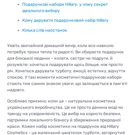
Подарункові набори Hillary: у чому секрет
ідеального вибору
Кому дарувати подарунковий набір Hillary
Кілька слів наостанок
Уявіть звичайний домашній вечір, коли все навколо
потребує трохи тепла та радості. Ви обираєте подарунок
для близької людини – колеги, сестри чи подруги, й
розумієте: хочеться подарувати щось більше, ніж просто
річ. Хочеться дарувати турботу, емоції, естетику, відчуття
спокою. У такі моменти косметичні подарункові набори
стають тим самим знаком уваги, що залишається в пам’яті
надовго.
Особливо приємно, коли це – натуральна косметика
українського виробництва. Це не просто данина моді чи
тренду на усвідомленість. Це вибір на користь безпеки,
підтримки локального бізнесу й збереження природної
краси. Кожен набір косметики на подарунок від Hillary
Cosmetics – це маленький шматочок турботи, загорнутий