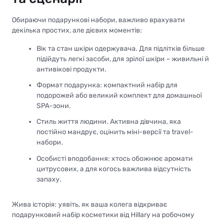
Обираючи подарункові набори, важливо врахувати
декілька простих, але дієвих моментів:
Вік та стан шкіри одержувача. Для підлітків більше
підійдуть легкі засоби, для зрілої шкіри – живильні й
антивікові продукти.
Формат подарунка: компактний набір для
подорожей або великий комплект для домашньої
SPA-зони.
Стиль життя людини. Активна дівчина, яка
постійно мандрує, оцінить міні-версії та travel-
набори.
Особисті вподобання: хтось обожнює аромати
цитрусових, а для когось важлива відсутність
запаху.
Жива історія: уявіть, як ваша колега відкриває
подарунковий набір косметики від Hillary на робочому