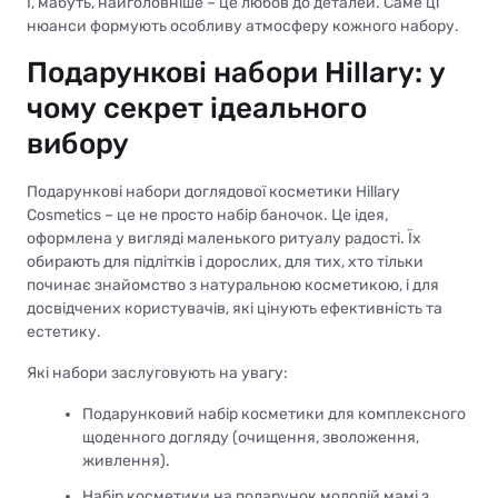
І, мабуть, найголовніше – це любов до деталей. Саме ці
нюанси формують особливу атмосферу кожного набору.
Подарункові набори Hillary: у
чому секрет ідеального
вибору
Подарункові набори доглядової косметики Hillary
Cosmetics – це не просто набір баночок. Це ідея,
оформлена у вигляді маленького ритуалу радості. Їх
обирають для підлітків і дорослих, для тих, хто тільки
починає знайомство з натуральною косметикою, і для
досвідчених користувачів, які цінують ефективність та
естетику.
Які набори заслуговують на увагу:
Подарунковий набір косметики для комплексного
щоденного догляду (очищення, зволоження,
живлення).
Набір косметики на подарунок молодій мамі з